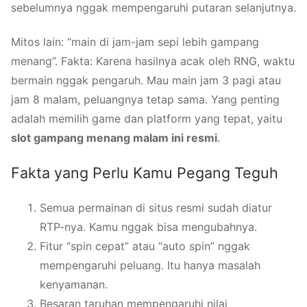
sebelumnya nggak mempengaruhi putaran selanjutnya.
Mitos lain: “main di jam-jam sepi lebih gampang
menang”. Fakta: Karena hasilnya acak oleh RNG, waktu
bermain nggak pengaruh. Mau main jam 3 pagi atau
jam 8 malam, peluangnya tetap sama. Yang penting
adalah memilih game dan platform yang tepat, yaitu
slot gampang menang malam ini resmi
.
Fakta yang Perlu Kamu Pegang Teguh
Semua permainan di situs resmi sudah diatur
RTP-nya. Kamu nggak bisa mengubahnya.
Fitur “spin cepat” atau “auto spin” nggak
mempengaruhi peluang. Itu hanya masalah
kenyamanan.
Besaran taruhan mempengaruhi nilai