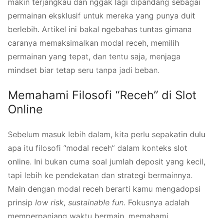
makin terjangkau dan nggak lagi dipandang sebagai
permainan eksklusif untuk mereka yang punya duit
berlebih. Artikel ini bakal ngebahas tuntas gimana
caranya memaksimalkan modal receh, memilih
permainan yang tepat, dan tentu saja, menjaga
mindset biar tetap seru tanpa jadi beban.
Memahami Filosofi “Receh” di Slot
Online
Sebelum masuk lebih dalam, kita perlu sepakatin dulu
apa itu filosofi “modal receh” dalam konteks slot
online. Ini bukan cuma soal jumlah deposit yang kecil,
tapi lebih ke pendekatan dan strategi bermainnya.
Main dengan modal receh berarti kamu mengadopsi
prinsip
low risk, sustainable fun
. Fokusnya adalah
memperpanjang waktu bermain, memahami