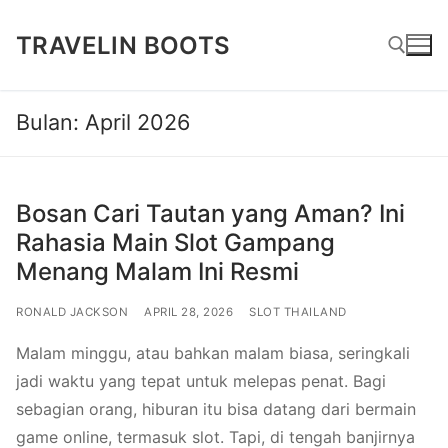
Lompat
TRAVELIN BOOTS
ke
konten
Bulan:
April 2026
Cari:
Bosan Cari Tautan yang Aman? Ini
Rahasia Main Slot Gampang
Menang Malam Ini Resmi
RONALD JACKSON
APRIL 28, 2026
SLOT THAILAND
Malam minggu, atau bahkan malam biasa, seringkali
jadi waktu yang tepat untuk melepas penat. Bagi
sebagian orang, hiburan itu bisa datang dari bermain
game online, termasuk slot. Tapi, di tengah banjirnya