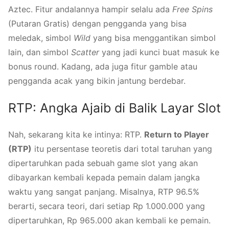
Aztec. Fitur andalannya hampir selalu ada
Free Spins
(Putaran Gratis) dengan pengganda yang bisa
meledak, simbol
Wild
yang bisa menggantikan simbol
lain, dan simbol
Scatter
yang jadi kunci buat masuk ke
bonus round. Kadang, ada juga fitur gamble atau
pengganda acak yang bikin jantung berdebar.
RTP: Angka Ajaib di Balik Layar Slot
Nah, sekarang kita ke intinya: RTP.
Return to Player
(RTP)
itu persentase teoretis dari total taruhan yang
dipertaruhkan pada sebuah game slot yang akan
dibayarkan kembali kepada pemain dalam jangka
waktu yang sangat panjang. Misalnya, RTP 96.5%
berarti, secara teori, dari setiap Rp 1.000.000 yang
dipertaruhkan, Rp 965.000 akan kembali ke pemain.