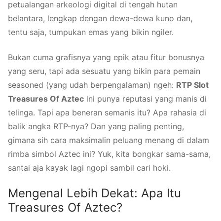
petualangan arkeologi digital di tengah hutan
belantara, lengkap dengan dewa-dewa kuno dan,
tentu saja, tumpukan emas yang bikin ngiler.
Bukan cuma grafisnya yang epik atau fitur bonusnya
yang seru, tapi ada sesuatu yang bikin para pemain
seasoned (yang udah berpengalaman) ngeh:
RTP Slot
Treasures Of Aztec
ini punya reputasi yang manis di
telinga. Tapi apa beneran semanis itu? Apa rahasia di
balik angka RTP-nya? Dan yang paling penting,
gimana sih cara maksimalin peluang menang di dalam
rimba simbol Aztec ini? Yuk, kita bongkar sama-sama,
santai aja kayak lagi ngopi sambil cari hoki.
Mengenal Lebih Dekat: Apa Itu
Treasures Of Aztec?