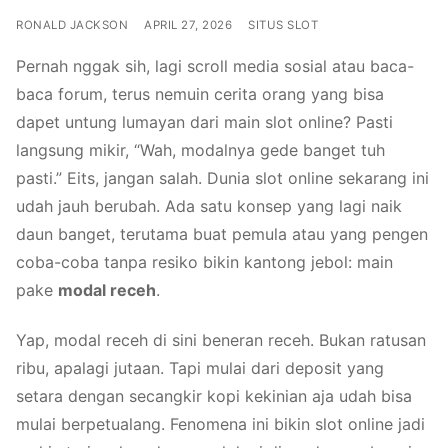
RONALD JACKSON
APRIL 27, 2026
SITUS SLOT
Pernah nggak sih, lagi scroll media sosial atau baca-
baca forum, terus nemuin cerita orang yang bisa
dapet untung lumayan dari main slot online? Pasti
langsung mikir, “Wah, modalnya gede banget tuh
pasti.” Eits, jangan salah. Dunia slot online sekarang ini
udah jauh berubah. Ada satu konsep yang lagi naik
daun banget, terutama buat pemula atau yang pengen
coba-coba tanpa resiko bikin kantong jebol: main
pake
modal receh
.
Yap, modal receh di sini beneran receh. Bukan ratusan
ribu, apalagi jutaan. Tapi mulai dari deposit yang
setara dengan secangkir kopi kekinian aja udah bisa
mulai berpetualang. Fenomena ini bikin slot online jadi