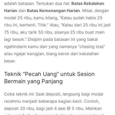
adalah batasan. Tentukan dua hal:
Batas Kekalahan
Harian
dan
Batas Kemenangan Harian
. Misal, dengan
modal 25 ribu, kamu bilang, “Kalau sudah habis 25
ribu ini, berhenti. Titik.” Atau, “Kalau dari 25 ribu ini jadi
75 ribu, aku tarik 50 ribu, sisanya 25 ribu buat main
lagi besok.” Disiplin pada batasan ini yang bakal
ngehindarin kamu dari yang namanya “chasing loss”
atau ngejar kerugian, biang kerok dari kekalahan
besar.
Teknik “Pecah Uang” untuk Sesion
Bermain yang Panjang
Coba teknik ini: Saat deposit, langsung bagi modal
recehmu menjadi beberapa bagian kecil. Contoh,
deposit 20 ribu, bagi jadi 4 sesi @ 5 ribu. Mainkan