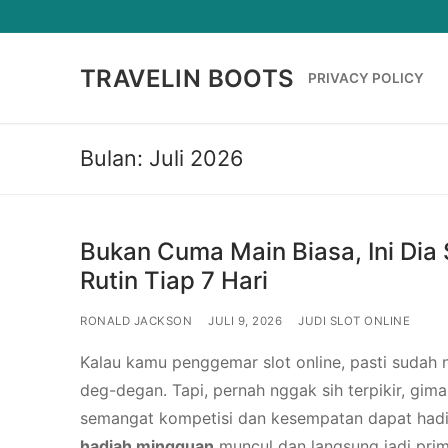
Lompat
ke
konten
TRAVELIN BOOTS
PRIVACY POLICY
Bulan:
Juli 2026
Bukan Cuma Main Biasa, Ini Dia
Rutin Tiap 7 Hari
RONALD JACKSON
JULI 9, 2026
JUDI SLOT ONLINE
Kalau kamu penggemar slot online, pasti sudah 
deg-degan. Tapi, pernah nggak sih terpikir, gi
semangat kompetisi dan kesempatan dapat hadiah
hadiah mingguan
muncul dan langsung jadi pri