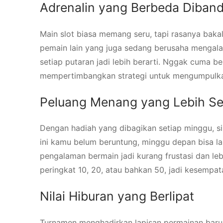
Adrenalin yang Berbeda Diband
Main slot biasa memang seru, tapi rasanya baka
pemain lain yang juga sedang berusaha mengala
setiap putaran jadi lebih berarti. Nggak cuma b
mempertimbangkan strategi untuk mengumpulkan
Peluang Menang yang Lebih Se
Dengan hadiah yang dibagikan setiap minggu, si
ini kamu belum beruntung, minggu depan bisa la
pengalaman bermain jadi kurang frustasi dan le
peringkat 10, 20, atau bahkan 50, jadi kesempa
Nilai Hiburan yang Berlipat
Turnamen menghadirkan lapisan permainan bar