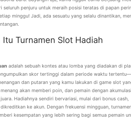
i seluruh penjuru untuk meraih posisi teratas di papan peri
etiap minggu! Jadi, ada sesuatu yang selalu dinantikan, m
antangan.
 Itu Turnamen Slot Hadiah
uan
adalah sebuah kontes atau lomba yang diadakan di pl
mengumpulkan skor tertinggi dalam periode waktu tertentu
emenangan dan putaran yang kamu lakukan di game slot yan
g menang akan memberi poin, dan pemain dengan akumulasi
juara. Hadiahnya sendiri bervariasi, mulai dari bonus cash,
 dikreditkan ke akun. Dengan frekuensi mingguan, turnamen
emberi kesempatan yang lebih sering bagi semua pemain un