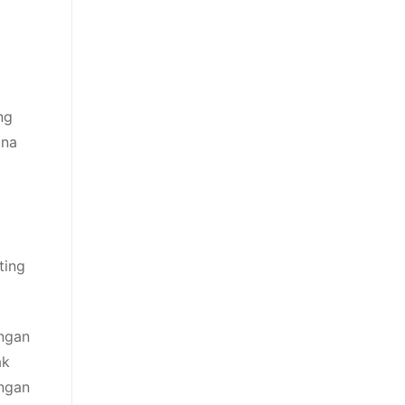
ng
ana
ting
angan
ak
engan