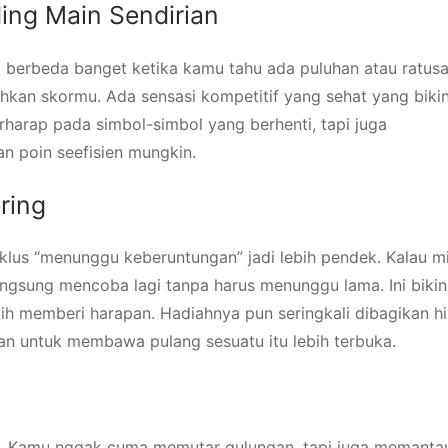
ing Main Sendirian
l berbeda banget ketika kamu tahu ada puluhan atau ratus
hkan skormu. Ada sensasi kompetitif yang sehat yang biki
erharap pada simbol-simbol yang berhenti, tapi juga
 poin seefisien mungkin.
ring
klus “menunggu keberuntungan” jadi lebih pendek. Kalau m
ngsung mencoba lagi tanpa harus menunggu lama. Ini bikin
bih memberi harapan. Hadiahnya pun seringkali dibagikan h
tan untuk membawa pulang sesuatu itu lebih terbuka.
u. Kamu nggak cuma memutar gulungan, tapi juga memanta