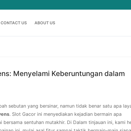
CONTACT US
ABOUT US
ens: Menyelami Keberuntungan dalam
pah sebutan yang bersinar, namun tidak benar satu apa lay
vens
. Slot Gacor ini menyediakan kejadian bermain apa
 bersama sentuhan mutakhir. Di Dalam tinjauan ini, kami 
 ini, mulai asal fitur sampai taktik bermain-main siapa