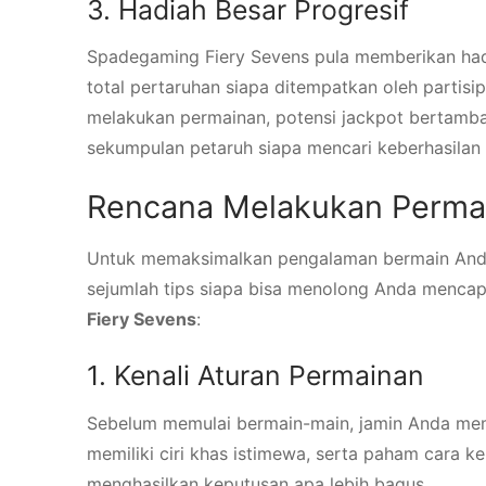
3. Hadiah Besar Progresif
Spadegaming Fiery Sevens pula memberikan hadia
total pertaruhan siapa ditempatkan oleh parti
melakukan permainan, potensi jackpot bertamba
sekumpulan petaruh siapa mencari keberhasilan 
Rencana Melakukan Permai
Untuk memaksimalkan pengalaman bermain Anda, 
sejumlah tips siapa bisa menolong Anda menca
Fiery Sevens
:
1. Kenali Aturan Permainan
Sebelum memulai bermain-main, jamin Anda mem
memiliki ciri khas istimewa, serta paham cara k
menghasilkan keputusan apa lebih bagus.