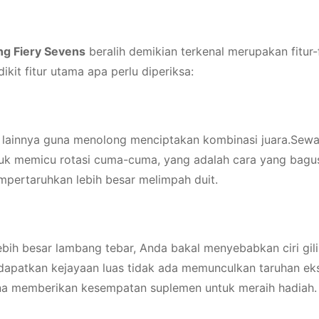
g Fiery Sevens
beralih demikian terkenal merupakan fitur-f
kit fitur utama apa perlu diperiksa:
n lainnya guna menolong menciptakan kombinasi juara.Sew
tuk memicu rotasi cuma-cuma, yang adalah cara yang bagu
pertaruhkan lebih besar melimpah duit.
ebih besar lambang tebar, Anda bakal menyebabkan ciri gili
dapatkan kejayaan luas tidak ada memunculkan taruhan eks
arena memberikan kesempatan suplemen untuk meraih hadiah.