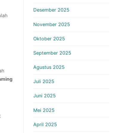
Desember 2025
mlah
November 2025
Oktober 2025
September 2025
Agustus 2025
ah
aming
Juli 2025
Juni 2025
Mei 2025
t
April 2025