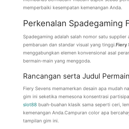
memperbaiki kesempatan kemenangan Anda.
Perkenalan Spadegaming F
Spadegaming adalah salah nomor satu supplier a
pembaruan dan standar visual yang tinggi.
Fiery
menggabungkan elemen konvensional asal peran
bermain-main yang menggoda.
Rancangan serta Judul Permai
Fiery Sevens memamerkan desain apa mudah na
gim ini seketika memesona konsentrasi partisip
slot88
buah-buahan klasik sama seperti ceri, le
kemenangan Anda.Campuran color apa bercahay
tampilan gim ini.