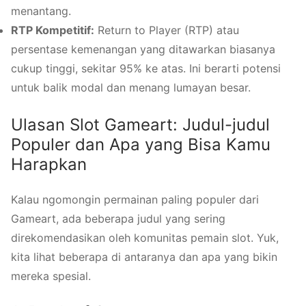
menantang.
RTP Kompetitif:
Return to Player (RTP) atau
persentase kemenangan yang ditawarkan biasanya
cukup tinggi, sekitar 95% ke atas. Ini berarti potensi
untuk balik modal dan menang lumayan besar.
Ulasan Slot Gameart: Judul-judul
Populer dan Apa yang Bisa Kamu
Harapkan
Kalau ngomongin permainan paling populer dari
Gameart, ada beberapa judul yang sering
direkomendasikan oleh komunitas pemain slot. Yuk,
kita lihat beberapa di antaranya dan apa yang bikin
mereka spesial.