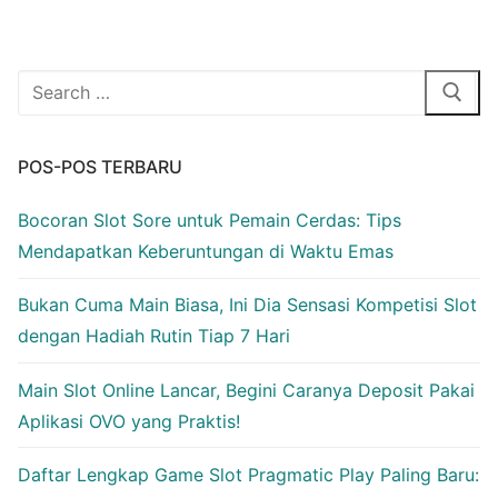
Cari:
POS-POS TERBARU
Bocoran Slot Sore untuk Pemain Cerdas: Tips
Mendapatkan Keberuntungan di Waktu Emas
Bukan Cuma Main Biasa, Ini Dia Sensasi Kompetisi Slot
dengan Hadiah Rutin Tiap 7 Hari
Main Slot Online Lancar, Begini Caranya Deposit Pakai
Aplikasi OVO yang Praktis!
Daftar Lengkap Game Slot Pragmatic Play Paling Baru: