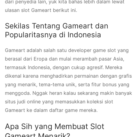
dari penyedia lain, yuk kita bahas lebih dalam lewat
ulasan slot Gameart berikut ini.
Sekilas Tentang Gameart dan
Popularitasnya di Indonesia
Gameart adalah salah satu developer game slot yang
berasal dari Eropa dan mulai merambah pasar Asia,
termasuk Indonesia, dengan cukup agresif. Mereka
dikenal karena menghadirkan permainan dengan grafis
yang menarik, tema-tema unik, serta fitur bonus yang
menggoda. Nggak heran kalau sekarang makin banyak
situs judi online yang memasukkan koleksi slot
Gameart ke dalam daftar game mereka.
Apa Sih yang Membuat Slot
Gameart Menarik?