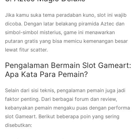
Jika kamu suka tema peradaban kuno, slot ini wajib
dicoba. Dengan latar belakang piramida Aztec dan
simbol-simbol misterius, game ini menawarkan
putaran gratis yang bisa memicu kemenangan besar
lewat fitur scatter.
Pengalaman Bermain Slot Gameart:
Apa Kata Para Pemain?
Selain dari sisi teknis, pengalaman pemain juga jadi
faktor penting. Dari berbagai forum dan review,
kebanyakan pemain mengaku puas dengan performa
slot Gameart. Berikut beberapa poin yang sering
disebutkan: