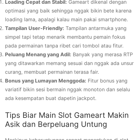
Loading Cepat dan Stabil:
Gameart dikenal dengan
optimasi yang baik sehingga nggak bikin bete karena
loading lama, apalagi kalau main pakai smartphone.
Tampilan User-Friendly:
Tampilan antarmuka yang
simpel tapi tetap menarik membantu pemain fokus
pada permainan tanpa ribet cari tombol atau fitur.
Peluang Menang yang Adil:
Banyak yang merasa RTP
yang ditawarkan memang sesuai dan nggak ada unsur
curang, membuat permainan terasa fair.
Bonus yang Lumayan Menggoda:
Fitur bonus yang
variatif bikin sesi bermain nggak monoton dan selalu
ada kesempatan buat dapetin jackpot.
Tips Biar Main Slot Gameart Makin
Asik dan Berpeluang Untung