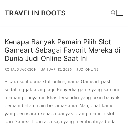
Lompat
TRAVELIN BOOTS
ke
konten
Cari:
Kenapa Banyak Pemain Pilih Slot
Gameart Sebagai Favorit Mereka di
Dunia Judi Online Saat Ini
RONALD JACKSON
JANUARI 15, 2026
JUDI ONLINE
Bicara soal dunia slot online, nama Gameart pasti
sudah nggak asing lagi. Penyedia game yang satu ini
memang punya ciri khas tersendiri yang bikin banyak
pemain betah main berlama-lama. Nah, buat kamu
yang penasaran kenapa banyak orang memilih slot
dari Gameart dan apa saja yang membuatnya beda