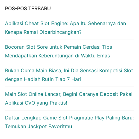
POS-POS TERBARU
Aplikasi Cheat Slot Engine: Apa Itu Sebenarnya dan
Kenapa Ramai Diperbincangkan?
Bocoran Slot Sore untuk Pemain Cerdas: Tips
Mendapatkan Keberuntungan di Waktu Emas
Bukan Cuma Main Biasa, Ini Dia Sensasi Kompetisi Slot
dengan Hadiah Rutin Tiap 7 Hari
Main Slot Online Lancar, Begini Caranya Deposit Pakai
Aplikasi OVO yang Praktis!
Daftar Lengkap Game Slot Pragmatic Play Paling Baru:
Temukan Jackpot Favoritmu