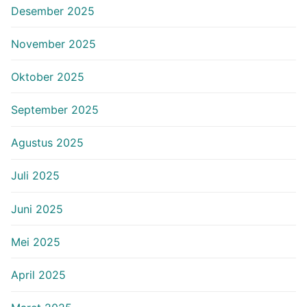
Desember 2025
November 2025
Oktober 2025
September 2025
Agustus 2025
Juli 2025
Juni 2025
Mei 2025
April 2025