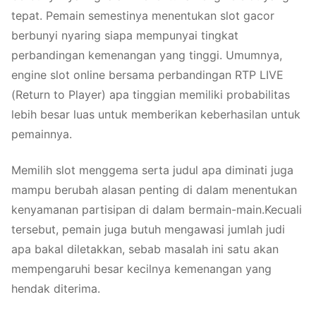
tepat. Pemain semestinya menentukan slot gacor
berbunyi nyaring siapa mempunyai tingkat
perbandingan kemenangan yang tinggi. Umumnya,
engine slot online bersama perbandingan RTP LIVE
(Return to Player) apa tinggian memiliki probabilitas
lebih besar luas untuk memberikan keberhasilan untuk
pemainnya.
Memilih slot menggema serta judul apa diminati juga
mampu berubah alasan penting di dalam menentukan
kenyamanan partisipan di dalam bermain-main.Kecuali
tersebut, pemain juga butuh mengawasi jumlah judi
apa bakal diletakkan, sebab masalah ini satu akan
mempengaruhi besar kecilnya kemenangan yang
hendak diterima.