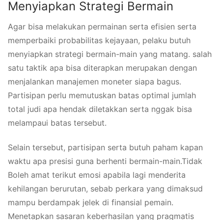
Menyiapkan Strategi Bermain
Agar bisa melakukan permainan serta efisien serta
memperbaiki probabilitas kejayaan, pelaku butuh
menyiapkan strategi bermain-main yang matang. salah
satu taktik apa bisa diterapkan merupakan dengan
menjalankan manajemen moneter siapa bagus.
Partisipan perlu memutuskan batas optimal jumlah
total judi apa hendak diletakkan serta nggak bisa
melampaui batas tersebut.
Selain tersebut, partisipan serta butuh paham kapan
waktu apa presisi guna berhenti bermain-main.Tidak
Boleh amat terikut emosi apabila lagi menderita
kehilangan berurutan, sebab perkara yang dimaksud
mampu berdampak jelek di finansial pemain.
Menetapkan sasaran keberhasilan yang pragmatis