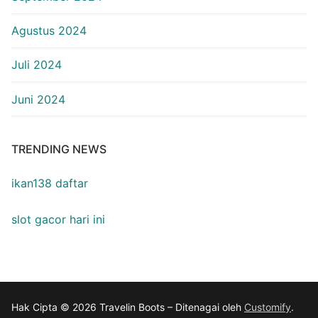
Agustus 2024
Juli 2024
Juni 2024
TRENDING NEWS
ikan138 daftar
slot gacor hari ini
Hak Cipta © 2026 Travelin Boots – Ditenagai oleh
Customify
.