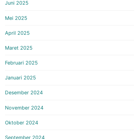
Juni 2025
Mei 2025
April 2025
Maret 2025
Februari 2025
Januari 2025
Desember 2024
November 2024
Oktober 2024
September 2024